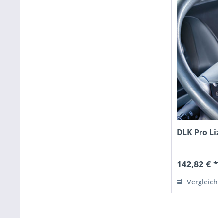
DLK Pro Li
142,82 € 
Vergleic