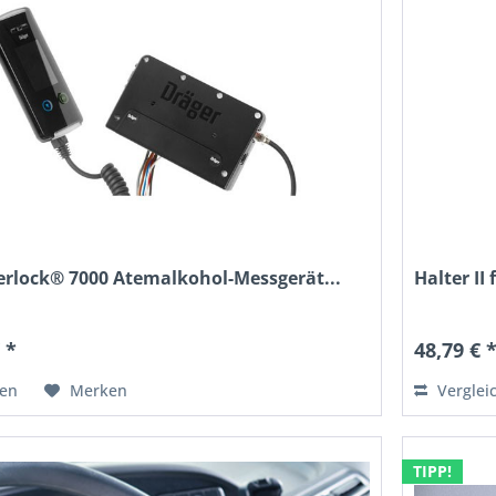
erlock® 7000 Atemalkohol-Messgerät...
Halter II
 *
48,79 € 
hen
Merken
Verglei
TIPP!