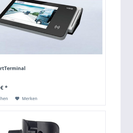
rtTerminal
 € *
chen
Merken