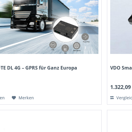
E DL 4G – GPRS für Ganz Europa
VDO Sma
*
1.322,09
hen
Merken
Verglei