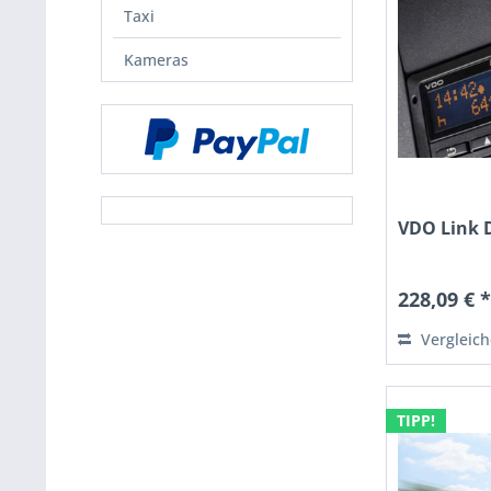
Taxi
Kameras
VDO Link D
228,09 € 
Vergleic
TIPP!