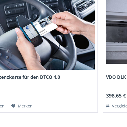
zenzkarte für den DTCO 4.0
VDO DLK
*
398,65 €
hen
Merken
Verglei