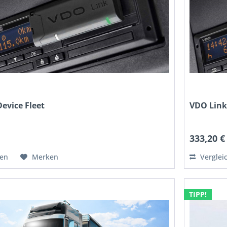
evice Fleet
VDO Link
*
333,20 €
hen
Merken
Verglei
TIPP!